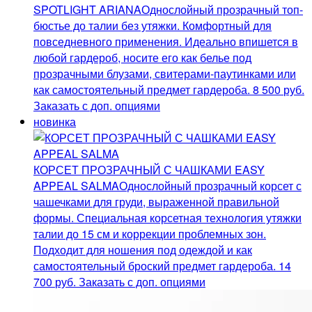
SPOTLIGHT ARIANA
Однослойный прозрачный топ-
бюстье до талии без утяжки. Комфортный для
повседневного применения. Идеально впишется в
любой гардероб, носите его как белье под
прозрачными блузами, свитерами-паутинками или
как самостоятельный предмет гардероба.
8 500
руб.
Заказать с доп. опциями
новинка
КОРСЕТ ПРОЗРАЧНЫЙ С ЧАШКАМИ EASY
APPEAL SALMA
Однослойный прозрачный корсет с
чашечками для груди, выраженной правильной
формы. Специальная корсетная технология утяжки
талии до 15 см и коррекции проблемных зон.
Подходит для ношения под одеждой и как
самостоятельный броский предмет гардероба.
14
700
руб.
Заказать с доп. опциями