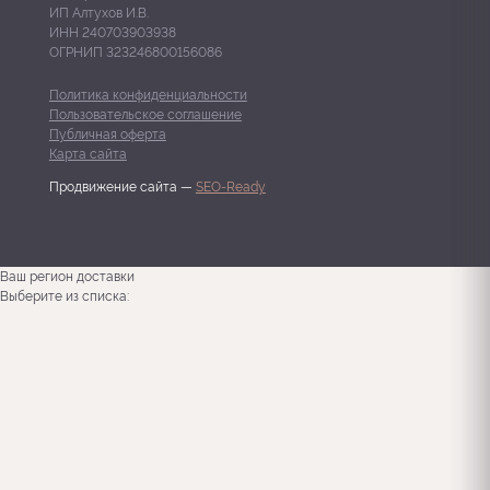
ИП Алтухов И.В.
ИНН 240703903938
ОГРНИП 323246800156086
Политика конфиденциальности
Пользовательское соглашение
Публичная оферта
Карта сайта
Продвижение сайта —
SEO-Ready
Ваш регион доставки
Выберите из списка: