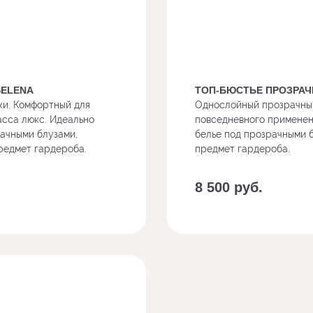
SELENA
ТОП-БЮСТЬЕ ПРОЗРАЧ
ки. Комфортный для
Однослойный прозрачный
асса люкс. Идеально
повседневного применени
рачными блузами,
белье под прозрачными 
редмет гардероба.
предмет гардероба.
8 500
руб.
Заказать с доп. опциями