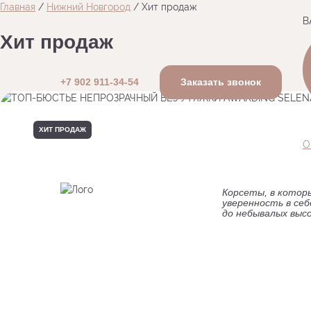
Главная
/
Нижний Новгород
/
Хит продаж
В
Хит продаж
+7 902 911-34-54
Заказать звонок
ХИТ ПРОДАЖ
О
Корсеты, в котор
уверенность в се
до небывалых выс