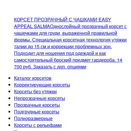
КОРСЕТ ПРОЗРАЧНЫЙ С ЧАШКАМИ EASY
APPEAL SALMA
Однослойный прозрачный корсет с
чашечками для груди, выраженной правильной
формы. Специальная корсетная технология утяжки
талии до 15 см и коррекции проблемных зон.
Подходит для ношения под одеждой и как
самостоятельный броский предмет гардероба.
14
700
руб.
Заказать с доп. опциями
Каталог корсетов
Корректирующие корсеты
Корсеты без утяжки
Непрозрачные корсеты
Прозрачные корсеты
Подгрудные корсеты
Полноразмерные
Корсеты с рельефами