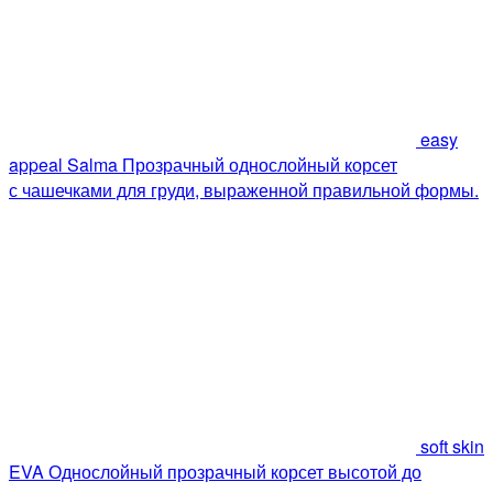
easy
appeal Salma
Прозрачный однослойный корсет
с чашечками для груди, выраженной правильной формы.
soft skin
EVA
Однослойный прозрачный корсет высотой до