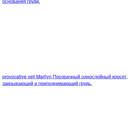
основания груди.
provocative veil Marilyn
Прозрачный однослойный корсет,
закрывающий и приподнимающий грудь.