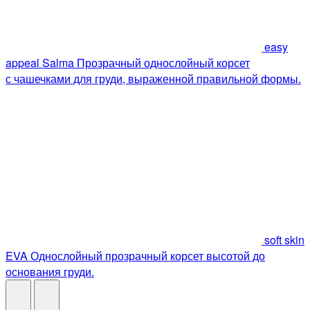
easy
appeal Salma
Прозрачный однослойный корсет
с чашечками для груди, выраженной правильной формы.
soft skin
EVA
Однослойный прозрачный корсет высотой до
основания груди.