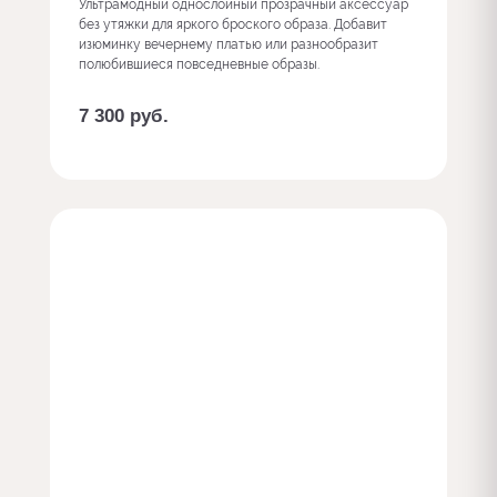
Ультрамодный однослойный прозрачный аксессуар
без утяжки для яркого броского образа. Добавит
изюминку вечернему платью или разнообразит
полюбившиеся повседневные образы.
7 300
руб.
Заказать с доп. опциями