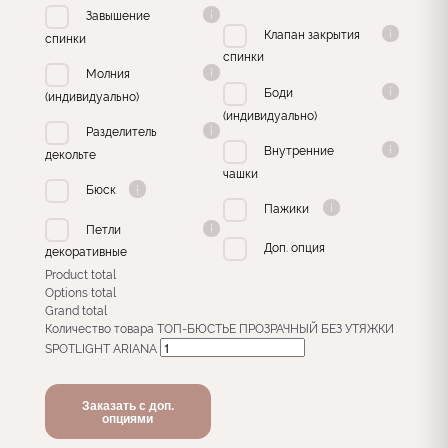
Завышение
Клапан закрытия
спинки
спинки
Молния
Боди
(индивидуально)
(индивидуально)
Разделитель
Внутренние
декольте
чашки
Бюск
Пажики
Петли
Доп. опция
декоративные
Product total
Options total
Grand total
Количество товара ТОП-БЮСТЬЕ ПРОЗРАЧНЫЙ БЕЗ УТЯЖКИ
SPOTLIGHT ARIANA
Заказать с доп.
опциями